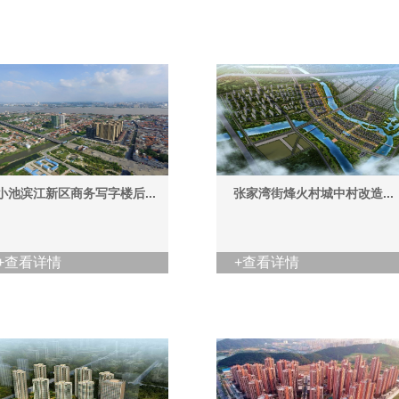
小池滨江新区商务写字楼后...
张家湾街烽火村城中村改造...
+查看详情
+查看详情