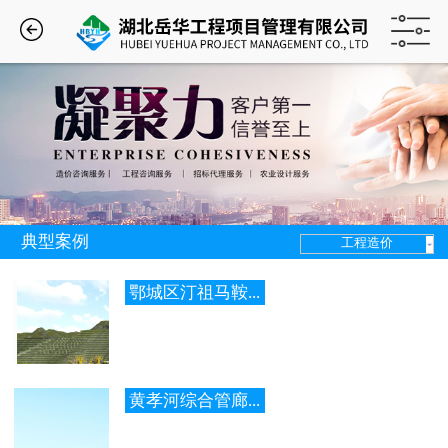
典型案例
工程造价
鄂城区汀祖马鞍...
黄孝河综合管廊...